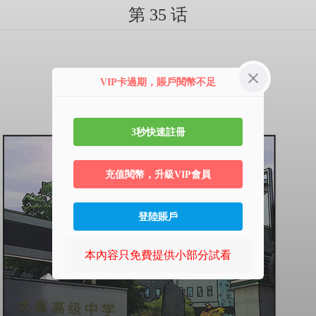
第 35 话
VIP卡過期，賬戶閱幣不足
3秒快速註冊
充值閱幣，升級VIP會員
登陸賬戶
本內容只免費提供小部分試看