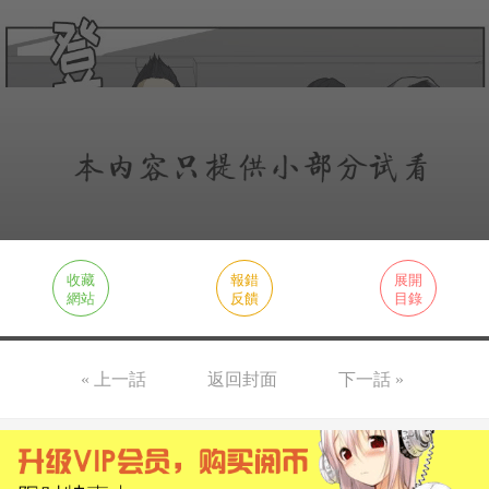
收藏
報錯
展開
網站
反饋
目錄
« 上一話
返回封面
下一話 »