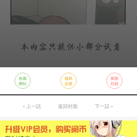
收藏
報錯
展開
網站
反饋
目錄
« 上一話
返回封面
下一話 »